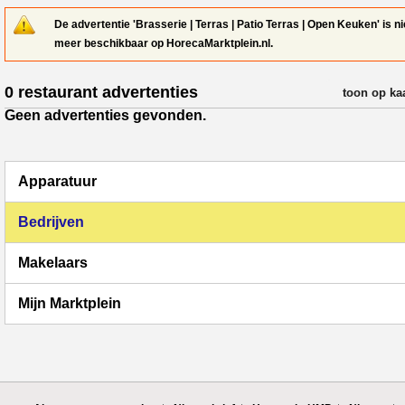
De advertentie 'Brasserie | Terras | Patio Terras | Open Keuken' is ni
meer beschikbaar op HorecaMarktplein.nl.
0 restaurant advertenties
verfijn resul
toon op ka
Geen advertenties gevonden.
Apparatuur
Bedrijven
Makelaars
Mijn Marktplein