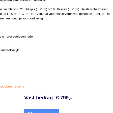
netjes en aantrekkelijk in beeld zijn.
 ruimte voor 210 blikjes (330 ml) of 105 flessen (500 ml). De statische koeling
ratuur tussen +4°C en +10°C, ideaal voor het serveren van gekoelde dranken. De
aren en houdt je voorraad veilig.
pacte horecagelegenheden
 aantrekkelijk
koopbescherming
Vast bedrag: € 799,-