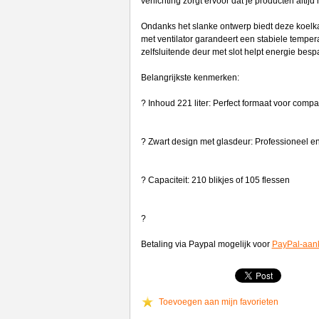
verlichting zorgt ervoor dat je producten altijd 
Ondanks het slanke ontwerp biedt deze koelkast
met ventilator garandeert een stabiele tempe
zelfsluitende deur met slot helpt energie besp
Belangrijkste kenmerken:
? Inhoud 221 liter: Perfect formaat voor com
? Zwart design met glasdeur: Professioneel en
? Capaciteit: 210 blikjes of 105 flessen
?
Betaling via Paypal mogelijk voor
PayPal-aan
Toevoegen aan mijn favorieten