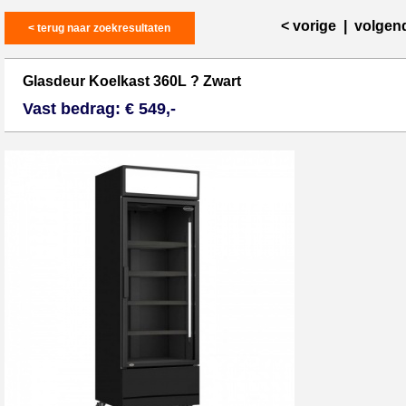
< vorige
|
volgen
< terug naar zoekresultaten
Glasdeur Koelkast 360L ? Zwart
Vast bedrag: € 549,-