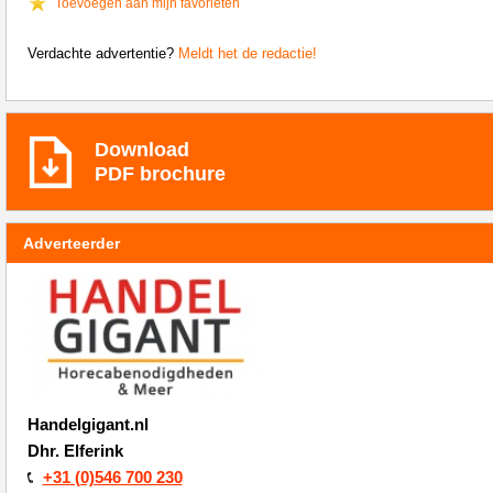
Toevoegen aan mijn favorieten
Verdachte advertentie?
Meldt het de redactie!
Download
PDF brochure
Adverteerder
Handelgigant.nl
Dhr. Elferink
+31 (0)546 700 230