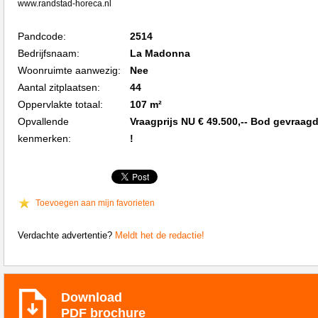
www.randstad-horeca.nl
Pandcode:
2514
Bedrijfsnaam:
La Madonna
Woonruimte aanwezig:
Nee
Aantal zitplaatsen:
44
Oppervlakte totaal:
107 m²
Opvallende
Vraagprijs NU € 49.500,-- Bod gevraag
kenmerken:
!
Toevoegen aan mijn favorieten
Verdachte advertentie?
Meldt het de redactie!
Download
PDF brochure