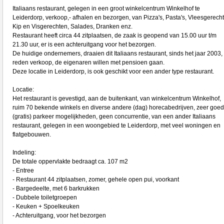
Italiaans restaurant, gelegen in een groot winkelcentrum Winkelhof te
Leiderdorp, verkoop,- afhalen en bezorgen, van Pizza's, Pasta's, Vleesgerech
Kip en Visgerechten, Salades, Dranken enz.
Restaurant heeft circa 44 zitplaatsen, de zaak is geopend van 15.00 uur t/m
21.30 uur, er is een achteruitgang voor het bezorgen.
De huidige ondernemers, draaien dit Italiaans restaurant, sinds het jaar 2003,
reden verkoop, de eigenaren willen met pensioen gaan.
Deze locatie in Leiderdorp, is ook geschikt voor een ander type restaurant.
Locatie:
Het restaurant is gevestigd, aan de buitenkant, van winkelcentrum Winkelhof,
ruim 70 bekende winkels en diverse andere (dag) horecabedrijven, zeer goe
(gratis) parkeer mogelijkheden, geen concurrentie, van een ander Italiaans
restaurant, gelegen in een woongebied te Leiderdorp, met veel woningen en
flatgebouwen.
Indeling:
De totale oppervlakte bedraagt ca. 107 m2
- Entree
- Restaurant 44 zitplaatsen, zomer, gehele open pui, voorkant
- Bargedeelte, met 6 barkrukken
- Dubbele toiletgroepen
- Keuken + Spoelkeuken
- Achteruitgang, voor het bezorgen