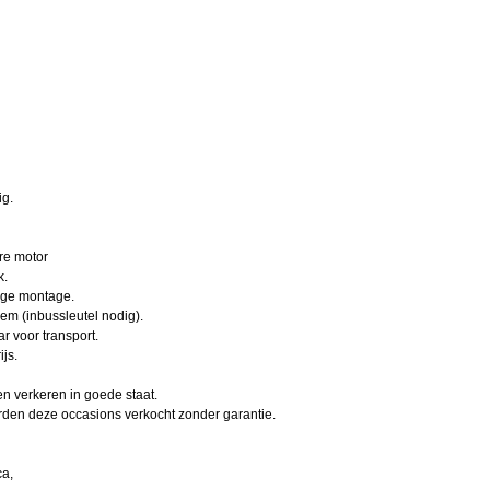
ig.
are motor
k.
ige montage.
m (inbussleutel nodig).
r voor transport.
js.
en verkeren in goede staat.
rden deze occasions verkocht zonder garantie.
ca,