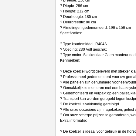
? Breedte: 156 cm
? Diepte: 296 cm
? Hoogte: 212 cm
? Deurhoogte: 185 cm
? Deurbreedte: 80 cm
? Afmetingen gedemonteerd: 196 x 156 cm
Specificaties:
? Type koudemiddel: R404A.
? Voeding: 230 Volt geschikt
? Type motor: Stekkerklaar Geen monteur nod
Kenmerken:
? Deze koelcel wordt geleverd met stekker kl
? Professioneel gedemonteerd voor uw gema
? Alle panelen zijn genummerd voor eenvoud
? Gemakkelijk te monteren met een haaksystee
? Gedemonteerd en verpakt op een pallet, klaa
? Transport kan worden geregeld tegen kostpri
? De koelcel is vakkundig gereinigd.
? Alle onze occasions zijn nagekeken, getest 
? Om onze scherpe prijzen te garanderen, wo
Extra informatie:
? De koelcel is ideaal voor gebruik in de hore