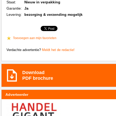
Staat:
Nieuw in verpakking
Garantie:
Ja
Levering:
bezorging & verzending mogelijk
Toevoegen aan mijn favorieten
Verdachte advertentie?
Meldt het de redactie!
Download
PDF brochure
Adverteerder