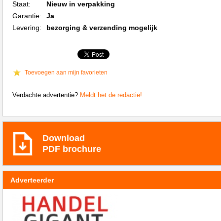
Staat:
Nieuw in verpakking
Garantie:
Ja
Levering:
bezorging & verzending mogelijk
Toevoegen aan mijn favorieten
Verdachte advertentie?
Meldt het de redactie!
Download
PDF brochure
Adverteerder