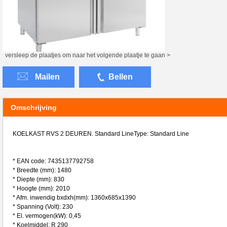
versleep de plaatjes om naar het volgende plaatje te gaan >
Mailen
Bellen
Omschrijving
KOELKAST RVS 2 DEUREN. Standard LineType: Standard Line
* EAN code: 7435137792758
* Breedte (mm): 1480
* Diepte (mm): 830
* Hoogte (mm): 2010
* Afm. inwendig bxdxh(mm): 1360x685x1390
* Spanning (Volt): 230
* El. vermogen(kW): 0,45
* Koelmiddel: R 290