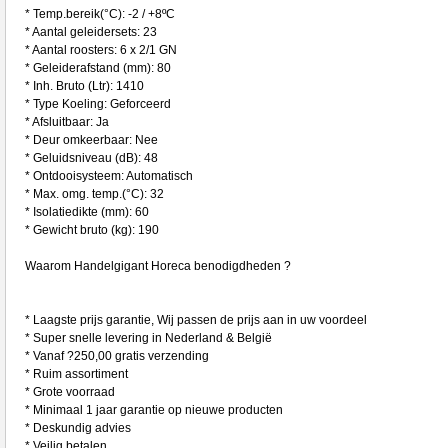
* Temp.bereik(°C): -2 / +8ºC
* Aantal geleidersets: 23
* Aantal roosters: 6 x 2/1 GN
* Geleiderafstand (mm): 80
* Inh. Bruto (Ltr): 1410
* Type Koeling: Geforceerd
* Afsluitbaar: Ja
* Deur omkeerbaar: Nee
* Geluidsniveau (dB): 48
* Ontdooisysteem: Automatisch
* Max. omg. temp.(°C): 32
* Isolatiedikte (mm): 60
* Gewicht bruto (kg): 190
Waarom Handelgigant Horeca benodigdheden ?
* Laagste prijs garantie, Wij passen de prijs aan in uw voordeel
* Super snelle levering in Nederland & België
* Vanaf ?250,00 gratis verzending
* Ruim assortiment
* Grote voorraad
* Minimaal 1 jaar garantie op nieuwe producten
* Deskundig advies
* Veilig betalen