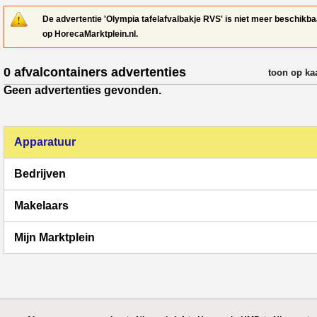
De advertentie 'Olympia tafelafvalbakje RVS' is niet meer beschikba
op HorecaMarktplein.nl.
0 afvalcontainers advertenties
verfijn resul
toon op ka
Geen advertenties gevonden.
Apparatuur
Bedrijven
Makelaars
Mijn Marktplein