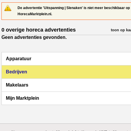
De advertentie 'Uitspanning | Slenaken' is niet meer beschikbaar op
HorecaMarktplein.nl.
0 overige horeca advertenties
verfijn resul
toon op ka
Geen advertenties gevonden.
Apparatuur
Bedrijven
Makelaars
Mijn Marktplein