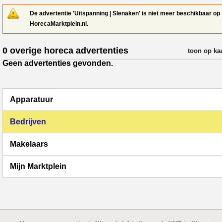
De advertentie 'Uitspanning | Slenaken' is niet meer beschikbaar op
HorecaMarktplein.nl.
0 overige horeca advertenties
verfijn resul
toon op ka
Geen advertenties gevonden.
Apparatuur
Bedrijven
Makelaars
Mijn Marktplein