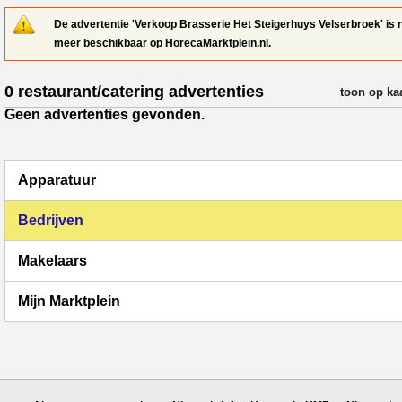
De advertentie 'Verkoop Brasserie Het Steigerhuys Velserbroek' is n
meer beschikbaar op HorecaMarktplein.nl.
0 restaurant/catering advertenties
verfijn resul
toon op ka
Geen advertenties gevonden.
Apparatuur
Bedrijven
Makelaars
Mijn Marktplein