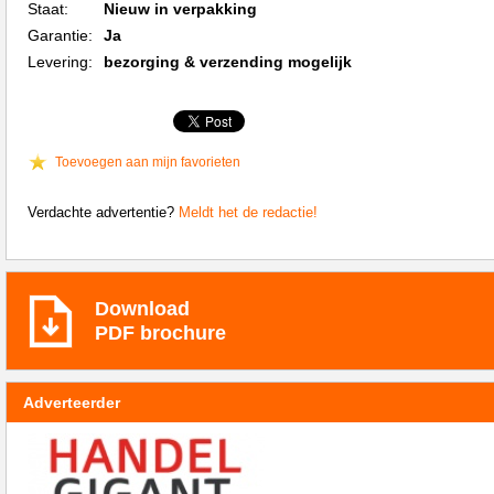
Staat:
Nieuw in verpakking
Garantie:
Ja
Levering:
bezorging & verzending mogelijk
Toevoegen aan mijn favorieten
Verdachte advertentie?
Meldt het de redactie!
Download
PDF brochure
Adverteerder