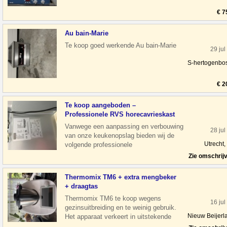
€ 7
Au bain-Marie
Te koop goed werkende Au bain-Marie
29 jul
S-hertogenbo
€ 2
Te koop aangeboden –
Professionele RVS horecavrieskast
Vanwege een aanpassing en verbouwing
28 jul
van onze keukenopslag bieden wij de
Utrecht,
volgende professionele
horecavrieskasten aan. Alle kasten zijn
Zie omschrij
slechts 2,5 ja
Thermomix TM6 + extra mengbeker
+ draagtas
Thermomix TM6 te koop wegens
16 jul
gezinsuitbreiding en te weinig gebruik.
Nieuw Beijerl
Het apparaat verkeert in uitstekende
staat, werkt perfect en is altijd zorgvuldig