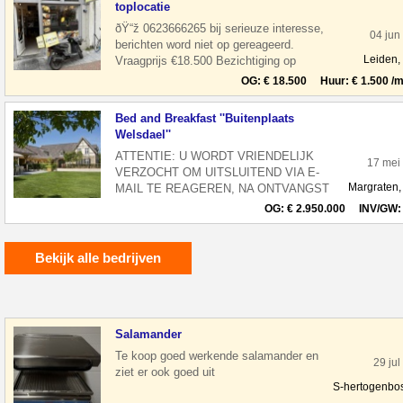
toplocatie
ðŸ“ž 0623666265 bij serieuze interesse,
04 jun
berichten word niet op gereageerd.
Leiden,
Vraagprijs €18.500 Bezichtiging op
afspraak Overname horeca zaak in leiden
OG: € 18.500 Huur: € 1.500 /m
Bed and Breakfast ''Buitenplaats
Welsdael''
ATTENTIE: U WORDT VRIENDELIJK
17 mei 
VERZOCHT OM UITSLUITEND VIA E-
Margraten,
MAIL TE REAGEREN, NA ONTVANGST
VAN UW REACTIE NEMEN WIJ
OG: € 2.950.000 INV/GW: 
CONTACT MET U OP, ALVAST DANK
VOOR
Bekijk alle bedrijven
Salamander
Te koop goed werkende salamander en
29 jul
ziet er ook goed uit
S-hertogenbo