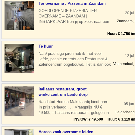
Ter overname : Pizzeria in Zaandam
GOEDLOPENDE PIZZERIA TER
20 jul
OVERNAME – ZAANDAM |
Zaandam,
INSTAPKLAAR Ben jij op zoek naar een
stabiele horecazaak met vaste klanten en
directe inkomsten? Dan is
Huur: € 1.750 /
Te huur
Na 9 prachtige jaren heb ik met veel
12 jul
liefde, passie en trots een Restaurant &
Veenendaal,
Zalencentrum opgebouwd. Het is dan ook
geen gemakkelijke beslissing, maa
Italiaans restaurant, groot
winkelcentrum Leiderdorp
Randstad Horeca Makelaardij biedt aan:
05 jun
In prijs verlaagd . . . Vraagprijs NU €
Leidschen
49.500,-- Italiaans restaurant, gelegen in
een groot winkelcentrum Wink
INV/GW: € 49.500 Huur: € 3.119 /m
Horeca zaak overname leiden