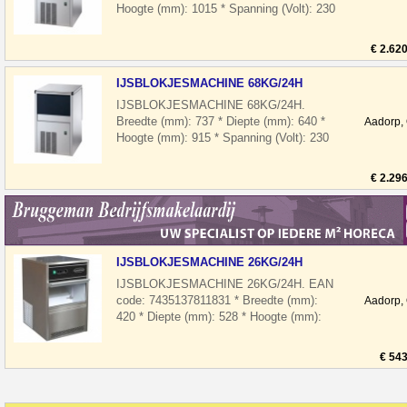
Hoogte (mm): 1015 * Spanning (Volt): 230
* El. vermogen(kW): 0.85 * Koelmiddel: R
€ 2.62
IJSBLOKJESMACHINE 68KG/24H
IJSBLOKJESMACHINE 68KG/24H.
Breedte (mm): 737 * Diepte (mm): 640 *
Aadorp,
Hoogte (mm): 915 * Spanning (Volt): 230
* El. vermogen(kW): 0.7 * Koelmiddel: R
290
€ 2.29
IJSBLOKJESMACHINE 26KG/24H
IJSBLOKJESMACHINE 26KG/24H. EAN
code: 7435137811831 * Breedte (mm):
Aadorp,
420 * Diepte (mm): 528 * Hoogte (mm):
655 * Spanning (Volt): 230 * El.
vermogen(kW
€ 543