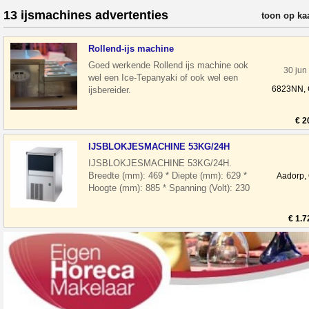
13 ijsmachines advertenties
verfijn resul
toon op ka
Rollend-ijs machine
Goed werkende Rollend ijs machine ook
30 jun
wel een Ice-Tepanyaki of ook wel een
6823NN,
ijsbereider.
€ 2
IJSBLOKJESMACHINE 53KG/24H
IJSBLOKJESMACHINE 53KG/24H.
Breedte (mm): 469 * Diepte (mm): 629 *
Aadorp,
Hoogte (mm): 885 * Spanning (Volt): 230
* El. vermogen(kW): 0.5 * Koelmiddel: R
290
€ 1.7