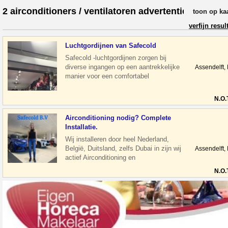
2 airconditioners / ventilatoren advertenties
toon op ka
verfijn resul
Luchtgordijnen van Safecold
Safecold -luchtgordijnen zorgen bij
diverse ingangen op een aantrekkelijke
Assendelft,
manier voor een comfortabel
binnenklimaat. Ze creëren bij zichtbare
montage
N.O.
Airconditioning nodig? Complete
Installatie.
Wij installeren door heel Nederland,
België, Duitsland, zelfs Dubai in zijn wij
Assendelft,
actief Airconditioning en
klimaatbeheersingssystemen installaties
N.O.
voor