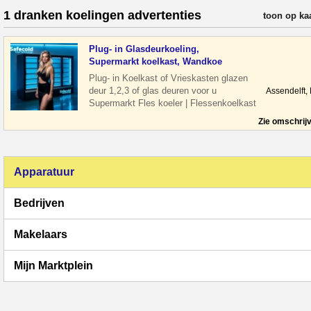
1 dranken koelingen advertenties
verfijn resul
toon op ka
Plug- in Glasdeurkoeling,
Supermarkt koelkast, Wandkoe
Plug- in Koelkast of Vrieskasten glazen
deur 1,2,3 of glas deuren voor u
Assendelft,
Supermarkt Fles koeler | Flessenkoelkast
Glazen Deur Model Maxima van Safecol
Zie omschrij
Apparatuur
Bedrijven
Makelaars
Mijn Marktplein