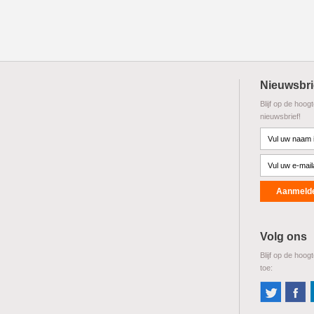
Nieuwsbri
Blijf op de hoog
nieuwsbrief!
Volg ons
Blijf op de hoog
toe: