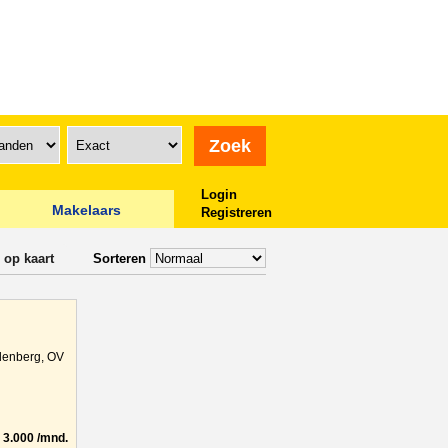
Login
Makelaars
Registreren
 op kaart
Sorteren
denberg, OV
3.000 /mnd.