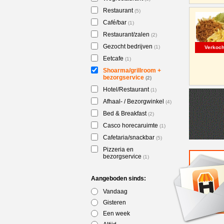
Restaurant
(5)
Café/bar
(1)
Restaurant/zalen
(2)
Gezocht bedrijven
(1)
Verkoch
Eetcafe
(1)
Shoarma/grillroom +
bezorgservice
(2)
Hotel/Restaurant
(1)
Afhaal- / Bezorgwinkel
(4)
Bed & Breakfast
(2)
Casco horecaruimte
(1)
Cafetaria/snackbar
(5)
Pizzeria en
bezorgservice
(1)
Aangeboden sinds:
Vandaag
Gisteren
Een week