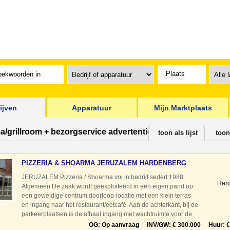
ijven
Apparatuur
Mijn Marktplaats
a/grillroom + bezorgservice advertenties
toon als lijst
toon
PIZZERIA & SHOARMA JERUZALEM HARDENBERG
JERUZALEM Pizzeria / Shoarma vol in bedrijf sedert 1988
Har
Algemeen De zaak wordt geëxploiteerd in een eigen pand op
een geweldige centrum doorloop-locatie met een klein terras
en ingang naar het restaurant/eetcafé. Aan de achterkant, bij de
parkeerplaatsen is de afhaal ingang met wachtruimte voor de
afhaal. Bezorging is vanuit de keuken
OG: Op aanvraag INV/GW: € 300.000 Huur: € 