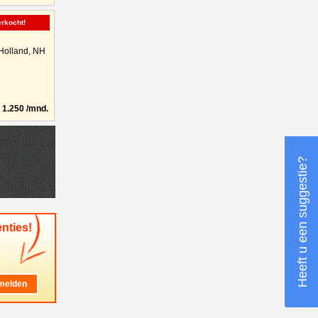
erkocht!
Holland, NH
1.250 /mnd.
Heeft u een suggestie?
nties!