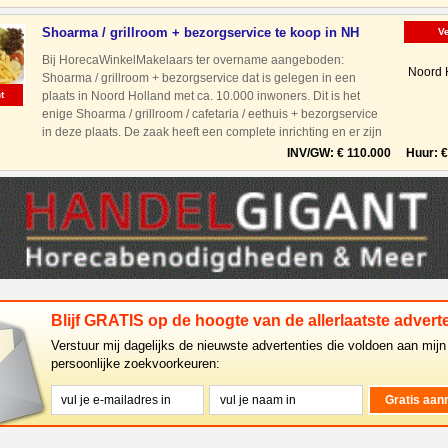
Shoarma / grillroom + bezorgservice te koop in NH
V
Bij HorecaWinkelMakelaars ter overname aangeboden:
Noord 
Shoarma / grillroom + bezorgservice dat is gelegen in een
t
plaats in Noord Holland met ca. 10.000 inwoners. Dit is het
enige Shoarma / grillroom / cafetaria / eethuis + bezorgservice
in deze plaats. De zaak heeft een complete inrichting en er zijn
geen verplichtingen. Binnen zijn ongeveer 50 zitplaa
INV/GW: € 110.000 Huur: € 
Blijf GRATIS op de hoogte van de allerlaatste adverte
Verstuur mij dagelijks de nieuwste advertenties die voldoen aan mijn
persoonlijke zoekvoorkeuren: