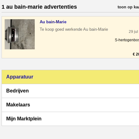
1 au bain-marie advertenties
verfijn resul
toon op ka
Au bain-Marie
Te koop goed werkende Au bain-Marie
29 jul
S-hertogenbo
€ 2
Apparatuur
Bedrijven
Makelaars
Mijn Marktplein