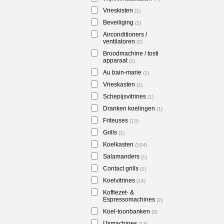
Vrieskisten
(1)
Beveiliging
(2)
Airconditioners /
ventilatoren
(2)
Broodmachine / tosti
apparaat
(1)
Au bain-marie
(1)
Vrieskasten
(1)
Schepijsvitrines
(1)
Dranken koelingen
(1)
Friteuses
(13)
Grills
(1)
Koelkasten
(104)
Salamanders
(1)
Contact grills
(1)
Koelvitrines
(14)
Koffiezet- &
Espressomachines
(2)
Koel-toonbanken
(3)
IJsmachines
(13)