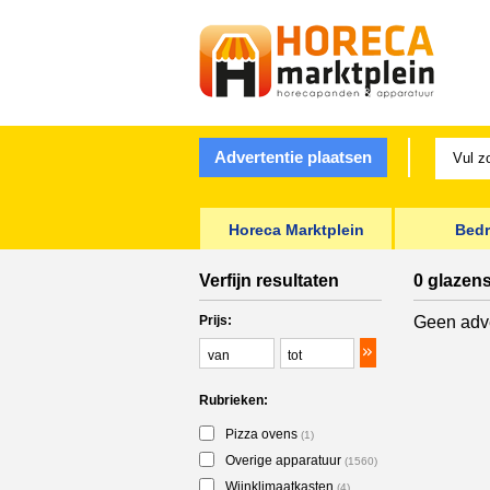
Advertentie plaatsen
Horeca Marktplein
Bedr
Verfijn resultaten
0 glazen
Prijs:
Geen adve
Rubrieken:
Pizza ovens
(1)
Overige apparatuur
(1560)
Wijnklimaatkasten
(4)