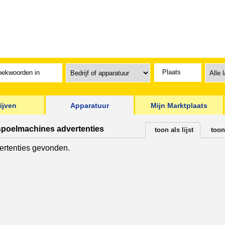
ijven
Apparatuur
Mijn Marktplaats
spoelmachines advertenties
toon als lijst
toon
rtenties gevonden.