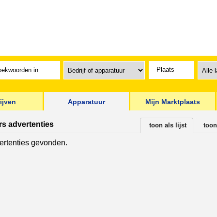
ijven
Apparatuur
Mijn Marktplaats
rs advertenties
toon als lijst
toon
rtenties gevonden.