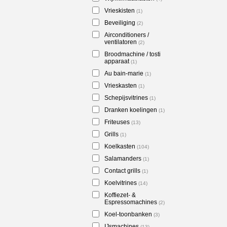
Vrieskisten
(1)
Beveiliging
(2)
Airconditioners /
ventilatoren
(2)
Broodmachine / tosti
apparaat
(1)
Au bain-marie
(1)
Vrieskasten
(1)
Schepijsvitrines
(1)
Dranken koelingen
(1)
Friteuses
(13)
Grills
(1)
Koelkasten
(104)
Salamanders
(1)
Contact grills
(1)
Koelvitrines
(14)
Koffiezet- &
Espressomachines
(2)
Koel-toonbanken
(3)
IJsmachines
(13)