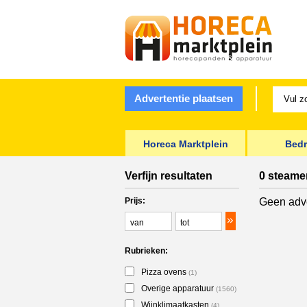
Advertentie plaatsen
Horeca Marktplein
Bedr
Verfijn resultaten
0 steame
Prijs:
Geen adve
Rubrieken:
Pizza ovens
(1)
Overige apparatuur
(1560)
Wijnklimaatkasten
(4)