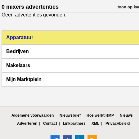
0 mixers advertenties
verfijn resul
toon op ka
Geen advertenties gevonden.
Apparatuur
Bedrijven
Makelaars
Mijn Marktplein
Algemene voorwaarden
Nieuwsbrief
Hoe werkt HMP
Nieuws
Adverteren
Contact
Linkpartners
XML
Privacybeleid