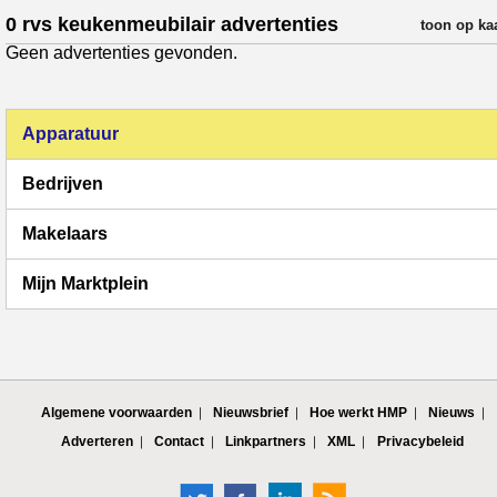
0 rvs keukenmeubilair advertenties
verfijn resul
toon op ka
Geen advertenties gevonden.
Apparatuur
Bedrijven
Makelaars
Mijn Marktplein
Algemene voorwaarden
Nieuwsbrief
Hoe werkt HMP
Nieuws
Adverteren
Contact
Linkpartners
XML
Privacybeleid