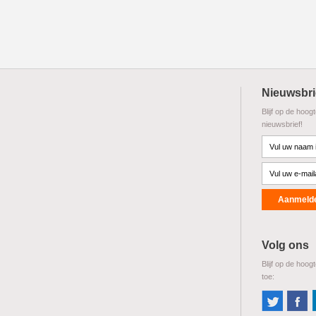
Nieuwsbri
Blijf op de hoog
nieuwsbrief!
Volg ons
Blijf op de hoog
toe: