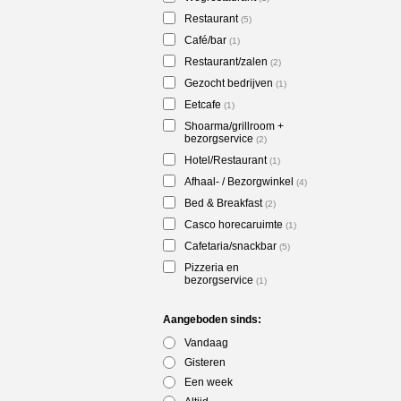
Restaurant
(5)
Café/bar
(1)
Restaurant/zalen
(2)
Gezocht bedrijven
(1)
Eetcafe
(1)
Shoarma/grillroom +
bezorgservice
(2)
Hotel/Restaurant
(1)
Afhaal- / Bezorgwinkel
(4)
Bed & Breakfast
(2)
Casco horecaruimte
(1)
Cafetaria/snackbar
(5)
Pizzeria en
bezorgservice
(1)
Aangeboden sinds:
Vandaag
Gisteren
Een week