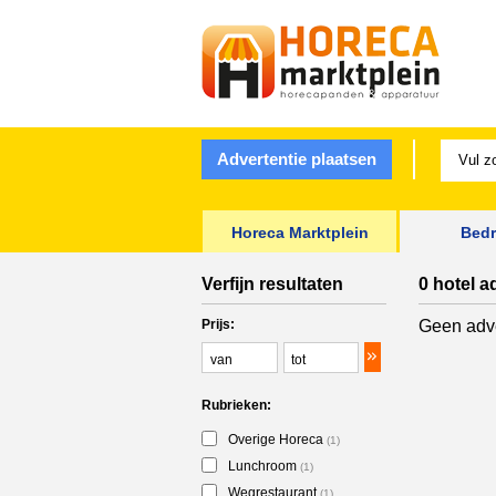
Advertentie plaatsen
Horeca Marktplein
Bedr
Verfijn resultaten
0 hotel a
Prijs:
Geen adve
Rubrieken:
Overige Horeca
(1)
Lunchroom
(1)
Wegrestaurant
(1)