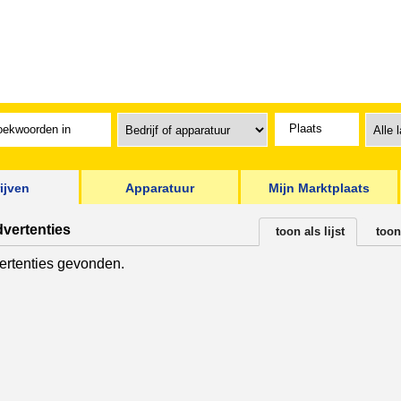
ijven
Apparatuur
Mijn Marktplaats
dvertenties
toon als lijst
toon
rtenties gevonden.