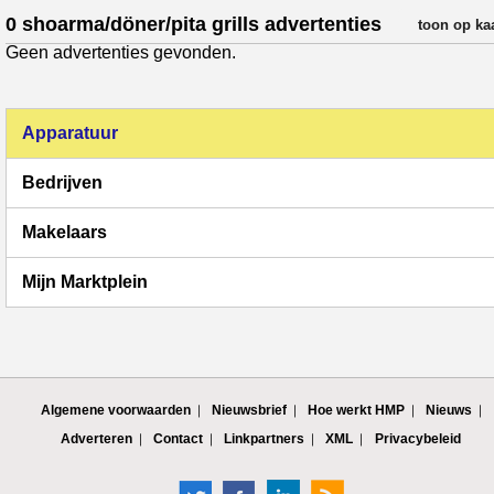
0 shoarma/döner/pita grills advertenties
verfijn resul
toon op ka
Geen advertenties gevonden.
Apparatuur
Bedrijven
Makelaars
Mijn Marktplein
Algemene voorwaarden
Nieuwsbrief
Hoe werkt HMP
Nieuws
Adverteren
Contact
Linkpartners
XML
Privacybeleid