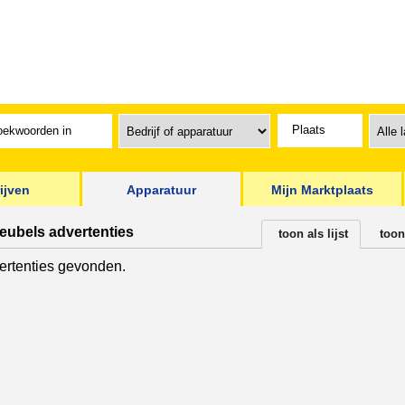
ijven
Apparatuur
Mijn Marktplaats
eubels advertenties
toon als lijst
toon
rtenties gevonden.