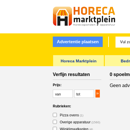
Advertentie plaatsen
Horeca Marktplein
Bedr
Verfijn resultaten
0 spoelm
Prijs:
Geen adve
Rubrieken:
Pizza ovens
(1)
Overige apparatuur
(1560)
Wijnklimaatkasten
(4)