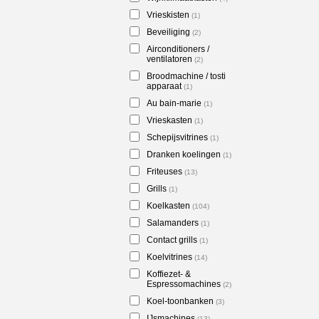
Vrieskisten
(1)
Beveiliging
(2)
Airconditioners /
ventilatoren
(2)
Broodmachine / tosti
apparaat
(1)
Au bain-marie
(1)
Vrieskasten
(1)
Schepijsvitrines
(1)
Dranken koelingen
(1)
Friteuses
(13)
Grills
(1)
Koelkasten
(104)
Salamanders
(1)
Contact grills
(1)
Koelvitrines
(14)
Koffiezet- &
Espressomachines
(2)
Koel-toonbanken
(3)
IJsmachines
(13)