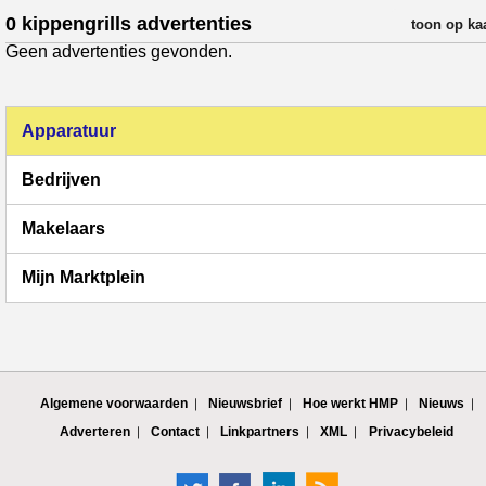
0 kippengrills advertenties
verfijn resul
toon op ka
Geen advertenties gevonden.
Apparatuur
Bedrijven
Makelaars
Mijn Marktplein
Algemene voorwaarden
Nieuwsbrief
Hoe werkt HMP
Nieuws
Adverteren
Contact
Linkpartners
XML
Privacybeleid