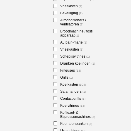
Vrieskisten
(1)
Beveiliging
(2)
Airconditioners /
ventilatoren
(2)
Broodmachine / tosti
apparaat
(1)
Au bain-marie
(1)
Vrieskasten
(1)
Schepijsvitrines
(1)
Dranken koelingen
(1)
Friteuses
(13)
Grills
(1)
Koelkasten
(104)
Salamanders
(1)
Contact grills
(1)
Koelvitrines
(14)
Koffiezet- &
Espressomachines
(2)
Koel-toonbanken
(3)
IJsmachines
(13)