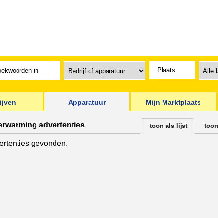
ijven
Apparatuur
Mijn Marktplaats
verwarming advertenties
toon als lijst
toon
rtenties gevonden.