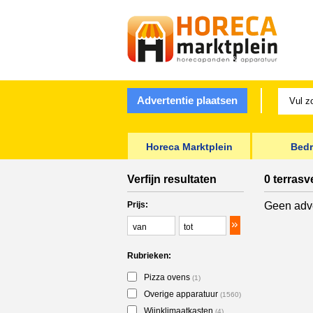
Advertentie plaatsen
Horeca Marktplein
Bedr
Verfijn resultaten
0 terras
Prijs:
Geen adve
Rubrieken:
Pizza ovens
(1)
Overige apparatuur
(1560)
Wijnklimaatkasten
(4)