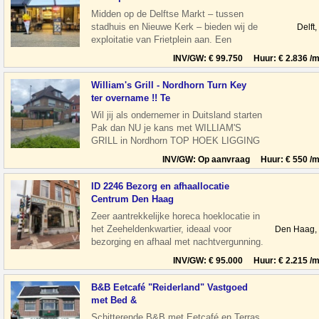
Midden op de Delftse Markt – tussen
stadhuis en Nieuwe Kerk – bieden wij de
Delft
exploitatie van Frietplein aan. Een
compacte, efficiënte horecaonderneming
INV/GW: € 99.750 Huur: € 2.836 /m
William's Grill - Nordhorn Turn Key
ter overname !! Te
Wil jij als ondernemer in Duitsland starten
Pak dan NU je kans met WILLIAM'S
GRILL in Nordhorn TOP HOEK LIGGING
overname TEGEN ELK AANNEMELIJK
INV/GW: Op aanvraag Huur: € 550 /m
ID 2246 Bezorg en afhaallocatie
Centrum Den Haag
Zeer aantrekkelijke horeca hoeklocatie in
het Zeeheldenkwartier, ideaal voor
Den Haag,
bezorging en afhaal met nachtvergunning.
De ruimte is ruim, praktisch en
INV/GW: € 95.000 Huur: € 2.215 /m
B&B Eetcafé "Reiderland" Vastgoed
met Bed &
Schitterende B&B met Eetcafé en Terras