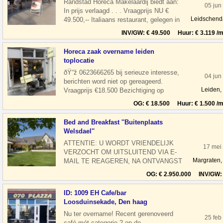
Randstad Horeca Makelaardij biedt aan:
05 jun
In prijs verlaagd . . . Vraagprijs NU €
Leidschen
49.500,-- Italiaans restaurant, gelegen in
een groot winkelcentrum Wink
INV/GW: € 49.500 Huur: € 3.119 /m
Horeca zaak overname leiden
toplocatie
ðŸ“ž 0623666265 bij serieuze interesse,
04 jun
berichten word niet op gereageerd.
Leiden,
Vraagprijs €18.500 Bezichtiging op
afspraak Overname horeca zaak in leiden
OG: € 18.500 Huur: € 1.500 /m
Bed and Breakfast ''Buitenplaats
Welsdael''
ATTENTIE: U WORDT VRIENDELIJK
17 mei 
VERZOCHT OM UITSLUITEND VIA E-
Margraten,
MAIL TE REAGEREN, NA ONTVANGST
VAN UW REACTIE NEMEN WIJ
OG: € 2.950.000 INV/GW: 
CONTACT MET U OP, ALVAST DANK
VOOR
ID: 1009 EH Cafe/bar
Loosduinsekade, Den haag
Nu ter overname! Recent gerenoveerd
25 feb
café mét categorie 2 op de