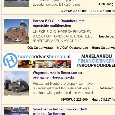
Den Haag,
Loosduinsekade. Dit café is net
gerenoveerd Het is compleet ingericht als
INV/GW: € 140.000 Huur: € 1.900 /m
bar, maar met
Horeca B.O.G. in Roombeek met
ingerichte multifunction
UNIEKE B.O.G. HORECA EN WONEN
BJ.2004 OP TOPLOCATIE ENSCHEDE
Enschede,
*ENERGIELABEL A *SCOPE 10
KEURING *HORECA CAT. 1 TE KOOP
OG: Op aanvraag INV/GW: Op aanvraag Huur: Op aanvr
VASTGOED HORECA EN
Wegrestaurant in Rotterdam ter
overname - Horecamakela
Restaurant Routiers Distripark Eemhaven
is gevestigd direct langs de snelweg A15,
Rotterdam,
op circa twintig minuten rijden van zowel
de P&O Ferry naar Hull (En
INV/GW: € 225.000 Huur: € 8.117 /m
Snackbar in het centrum van Delft
te koop - De Horecat