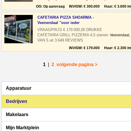
een geweldige centrum doorloo
OG: Op aanvraag INV/GW: € 300.000 Huur: € 3.000 /m
CAFETARIA PIZZA SHOARMA -
Veenendaal "voor ieder
VRAAGPRIJS € 179.000,00 DRUKKE
CAFETARIA GRILL PIZZERIA 4,5 sterren
Veenendaal,
VAN 5 uit 3.649 REVIEWS
THUISBEZORGD.NL Alle beoordelingen
INV/GW: € 179.000 Huur: € 2.300 /m
zijn van T
1
|
2
volgende pagina >
Apparatuur
Bedrijven
Makelaars
Mijn Marktplein