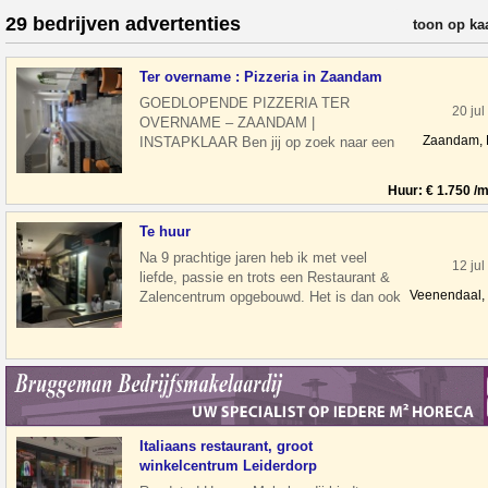
29 bedrijven advertenties
verfijn resul
toon op ka
Ter overname : Pizzeria in Zaandam
GOEDLOPENDE PIZZERIA TER
20 jul
OVERNAME – ZAANDAM |
Zaandam,
INSTAPKLAAR Ben jij op zoek naar een
stabiele horecazaak met vaste klanten en
directe inkomsten? Dan is
Huur: € 1.750 /
Te huur
Na 9 prachtige jaren heb ik met veel
12 jul
liefde, passie en trots een Restaurant &
Veenendaal,
Zalencentrum opgebouwd. Het is dan ook
geen gemakkelijke beslissing, maa
Italiaans restaurant, groot
winkelcentrum Leiderdorp