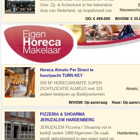
Voor- Zij- & Achterkant in het bekendste
Nieuwesch
dorp van Nederland, op loopafstand van
Thermen Bad Nie
OG: € 499.000 INV/GW: € 35.
Horeca Almelo Per Direct te
huur/pacht TURN KEY
550 M² HORECARUIMTE SUPER
ZICHTLOCATIE ALMELO met 315
Almelo,
andere bedrijven op Bedrijventerrein
Dollegoor Turfkade Per direct te
INV/GW: Op aanvraag Huur: Op aanvr
betrekken ho
PIZZERIA & SHOARMA
JERUZALEM HARDENBERG
JERUZALEM Pizzeria / Shoarma vol in
bedrijf sedert 1988 Algemeen De zaak
Hardenberg,
wordt geëxploiteerd in een eigen pand op