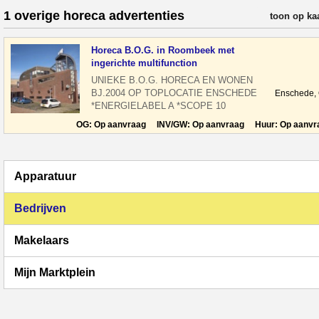
1 overige horeca advertenties
verfijn resul
toon op ka
Horeca B.O.G. in Roombeek met
ingerichte multifunction
UNIEKE B.O.G. HORECA EN WONEN
BJ.2004 OP TOPLOCATIE ENSCHEDE
Enschede,
*ENERGIELABEL A *SCOPE 10
KEURING *HORECA CAT. 1 TE KOOP
OG: Op aanvraag INV/GW: Op aanvraag Huur: Op aanvr
VASTGOED HORECA EN
Apparatuur
Bedrijven
Makelaars
Mijn Marktplein