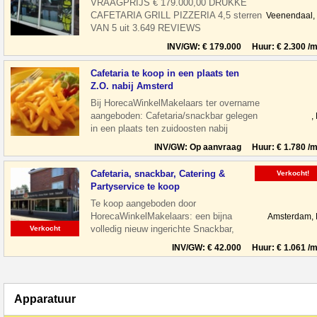
VRAAGPRIJS € 179.000,00 DRUKKE
CAFETARIA GRILL PIZZERIA 4,5 sterren
Veenendaal,
VAN 5 uit 3.649 REVIEWS
THUISBEZORGD.NL Alle beoordelingen
INV/GW: € 179.000 Huur: € 2.300 /m
zijn van T
Cafetaria te koop in een plaats ten
Z.O. nabij Amsterd
Bij HorecaWinkelMakelaars ter overname
aangeboden: Cafetaria/snackbar gelegen
,
in een plaats ten zuidoosten nabij
Amsterdam. De zaak is keurig ingerich
INV/GW: Op aanvraag Huur: € 1.780 /m
Cafetaria, snackbar, Catering &
Verkocht!
Partyservice te koop
Te koop aangeboden door
HorecaWinkelMakelaars: een bijna
Amsterdam,
volledig nieuw ingerichte Snackbar,
Verkocht
Cafetaria en zeer bekend staand
INV/GW: € 42.000 Huur: € 1.061 /m
Cateringbedrijf in Amster
Apparatuur