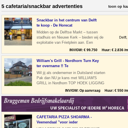
5 cafetaria/snackbar advertenties
verfijn resul
toon op ka
Snackbar in het centrum van Delft
te koop - De Horecat
Midden op de Delftse Markt – tussen
stadhuis en Nieuwe Kerk – bieden wij de
Delft
exploitatie van Frietplein aan. Een
compacte, efficiënte horecaonderneming
INV/GW: € 99.750 Huur: € 2.836 /m
William's Grill - Nordhorn Turn Key
ter overname !! Te
Wil jij als ondernemer in Duitsland starten
Pak dan NU je kans met WILLIAM'S
GRILL in Nordhorn TOP HOEK LIGGING
overname TEGEN ELK AANNEMELIJK
INV/GW: Op aanvraag Huur: € 550 /m
CAFETARIA PIZZA SHOARMA -
Veenendaal "voor ieder