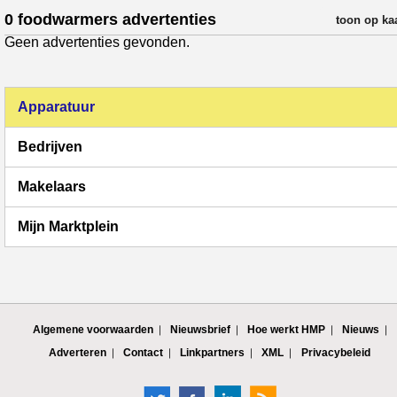
0 foodwarmers advertenties
verfijn resul
toon op ka
Geen advertenties gevonden.
Apparatuur
Bedrijven
Makelaars
Mijn Marktplein
Algemene voorwaarden
Nieuwsbrief
Hoe werkt HMP
Nieuws
Adverteren
Contact
Linkpartners
XML
Privacybeleid