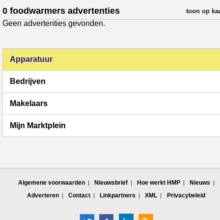
0 foodwarmers advertenties
verfijn resul
toon op ka
Geen advertenties gevonden.
Apparatuur
Bedrijven
Makelaars
Mijn Marktplein
Algemene voorwaarden
Nieuwsbrief
Hoe werkt HMP
Nieuws
Adverteren
Contact
Linkpartners
XML
Privacybeleid