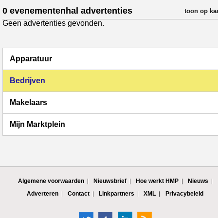
0 evenementenhal advertenties
verfijn resul
toon op ka
Geen advertenties gevonden.
Apparatuur
Bedrijven
Makelaars
Mijn Marktplein
Algemene voorwaarden
Nieuwsbrief
Hoe werkt HMP
Nieuws
Adverteren
Contact
Linkpartners
XML
Privacybeleid