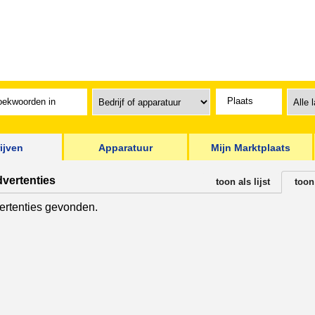
ijven
Apparatuur
Mijn Marktplaats
dvertenties
toon als lijst
toon
rtenties gevonden.