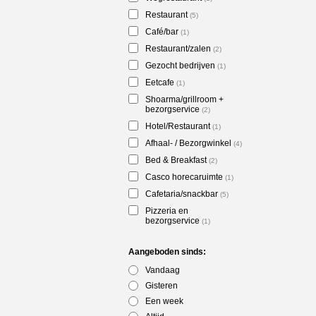
Restaurant
(5)
Café/bar
(1)
Restaurant/zalen
(2)
Gezocht bedrijven
(1)
Eetcafe
(1)
Shoarma/grillroom +
bezorgservice
(2)
Hotel/Restaurant
(1)
Afhaal- / Bezorgwinkel
(4)
Bed & Breakfast
(2)
Casco horecaruimte
(1)
Cafetaria/snackbar
(5)
Pizzeria en
bezorgservice
(1)
Aangeboden sinds:
Vandaag
Gisteren
Een week