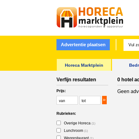
Advertentie plaatsen
Horeca Marktplein
Bedr
Verfijn resultaten
0 hotel a
Prijs:
Geen adve
Rubrieken:
Overige Horeca
(1)
Lunchroom
(1)
Wegrestaurant
(1)