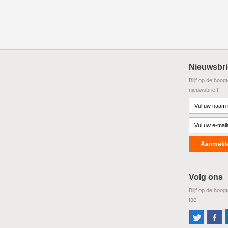
Nieuwsbri
Blijf op de hoog
nieuwsbrief!
Volg ons
Blijf op de hoog
toe: