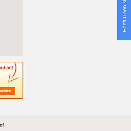
Heeft u een suggestie?
nties!
ef