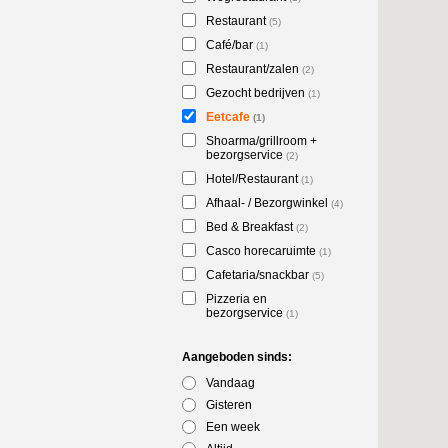
Restaurant
(5)
Café/bar
(1)
Restaurant/zalen
(2)
Gezocht bedrijven
(1)
Eetcafe
(1)
Shoarma/grillroom +
bezorgservice
(2)
Hotel/Restaurant
(1)
Afhaal- / Bezorgwinkel
(4)
Bed & Breakfast
(2)
Casco horecaruimte
(1)
Cafetaria/snackbar
(5)
Pizzeria en
bezorgservice
(1)
Aangeboden sinds:
Vandaag
Gisteren
Een week