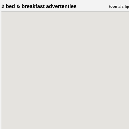
2 bed & breakfast advertenties
verfijn resul
toon als lij