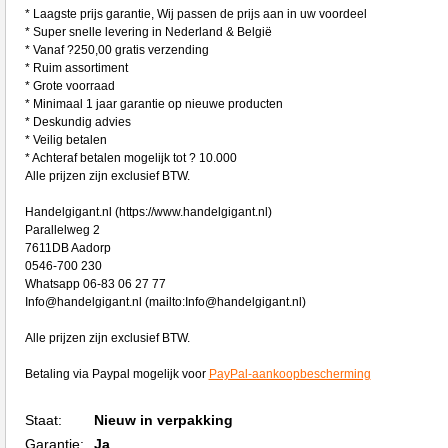
* Laagste prijs garantie, Wij passen de prijs aan in uw voordeel
* Super snelle levering in Nederland & België
* Vanaf ?250,00 gratis verzending
* Ruim assortiment
* Grote voorraad
* Minimaal 1 jaar garantie op nieuwe producten
* Deskundig advies
* Veilig betalen
* Achteraf betalen mogelijk tot ? 10.000
Alle prijzen zijn exclusief BTW.
Handelgigant.nl (https://www.handelgigant.nl)
Parallelweg 2
7611DB Aadorp
0546-700 230
Whatsapp 06-83 06 27 77
Info@handelgigant.nl (mailto:Info@handelgigant.nl)
Alle prijzen zijn exclusief BTW.
Betaling via Paypal mogelijk voor
PayPal-aankoopbescherming
Staat:
Nieuw in verpakking
Garantie:
Ja