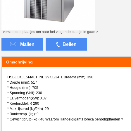
versleep de plaatjes om naar het volgende plaatje te gaan >
Mailen
Bellen
Omschrijving
IJSBLOKJESMACHINE 29KG/24H. Breedte (mm): 390
* Diepte (mm): 517
* Hoogte (mm): 705
* Spanning (Volt): 230
* El. vermogen(kW): 0.37
* Koelmiddel: R 290
* Max. ijsprod.(kg/24h): 29
* Bunkercap. (kg): 9
* Gewicht bruto (kg): 48 Waarom Handelgigant Horeca benodigdheden ?