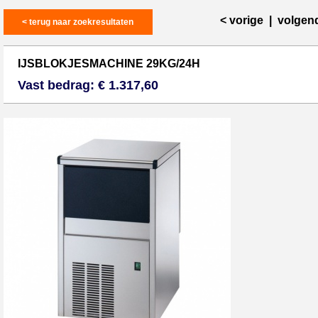
< vorige
|
volgen
< terug naar zoekresultaten
IJSBLOKJESMACHINE 29KG/24H
Vast bedrag: € 1.317,60