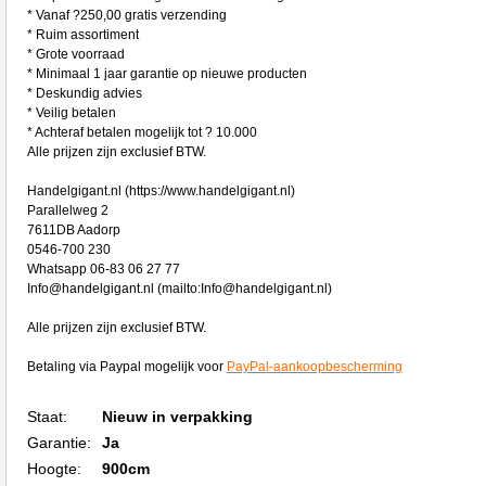
* Vanaf ?250,00 gratis verzending
* Ruim assortiment
* Grote voorraad
* Minimaal 1 jaar garantie op nieuwe producten
* Deskundig advies
* Veilig betalen
* Achteraf betalen mogelijk tot ? 10.000
Alle prijzen zijn exclusief BTW.
Handelgigant.nl (https://www.handelgigant.nl)
Parallelweg 2
7611DB Aadorp
0546-700 230
Whatsapp 06-83 06 27 77
Info@handelgigant.nl (mailto:Info@handelgigant.nl)
Alle prijzen zijn exclusief BTW.
Betaling via Paypal mogelijk voor
PayPal-aankoopbescherming
Staat:
Nieuw in verpakking
Garantie:
Ja
Hoogte:
900cm