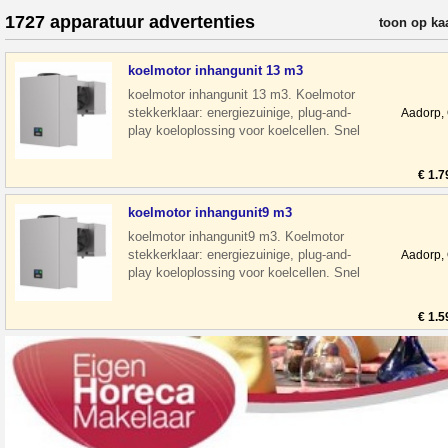
1727 apparatuur advertenties
verfijn resul
toon op ka
koelmotor inhangunit 13 m3
koelmotor inhangunit 13 m3. Koelmotor
stekkerklaar: energiezuinige, plug-and-
Aadorp,
play koeloplossing voor koelcellen. Snel
te installeren, compact en effic
€ 1.7
koelmotor inhangunit9 m3
koelmotor inhangunit9 m3. Koelmotor
stekkerklaar: energiezuinige, plug-and-
Aadorp,
play koeloplossing voor koelcellen. Snel
te installeren, compact en efficië
€ 1.5