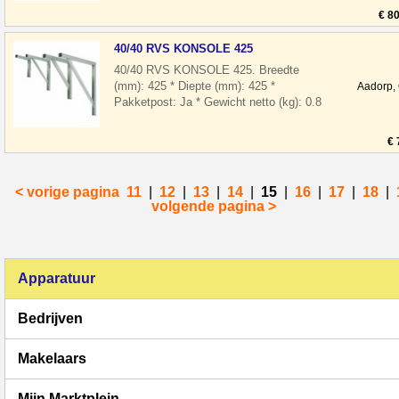
benodigdheden ? * La
€ 8
40/40 RVS KONSOLE 425
40/40 RVS KONSOLE 425. Breedte
(mm): 425 * Diepte (mm): 425 *
Aadorp,
Pakketpost: Ja * Gewicht netto (kg): 0.8
Waarom Handelgigant Horeca
benodigdheden ? * La
€ 
< vorige pagina
11
|
12
|
13
|
14
|
15
|
16
|
17
|
18
|
volgende pagina >
Apparatuur
Bedrijven
Makelaars
Mijn Marktplein