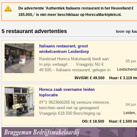
De advertentie 'Authentiek Italiaans restaurant in het Heuvelland €
185.000,-' is niet meer beschikbaar op HorecaMarktplein.nl.
5 restaurant advertenties
verfijn resul
toon op ka
Italiaans restaurant, groot
winkelcentrum Leiderdorp
Randstad Horeca Makelaardij biedt aan:
05 jun
In prijs verlaagd . . . Vraagprijs NU €
Leidschen
49.500,-- Italiaans restaurant, gelegen in
een groot winkelcentrum Wink
INV/GW: € 49.500 Huur: € 3.119 /m
Horeca zaak overname leiden
toplocatie
ðŸ“ž 0623666265 bij serieuze interesse,
04 jun
berichten word niet op gereageerd.
Leiden,
Vraagprijs €18.500 Bezichtiging op
afspraak Overname horeca zaak in leiden
OG: € 18.500 Huur: € 1.500 /m