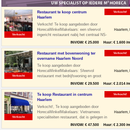
Restaurant te koop centrum
Verkocht!
Haarlem
Verkocht! Te koop aangeboden door
HorecaWinkelMakelaars: een sfeervol
Haarlem,
ingericht restaurant nabij het centraal NS-
Verkocht
Station te Haarlem. Het restaurant is
INV/GW: € 25.000 Huur: € 1.600 /m
Restaurant met bovenwoning ter
Verkocht!
overname Haarlem Noord
Te koop aangeboden door
HorecaWinkelMakelaars: Sfeervol
Haarlem,
restaurant met bedrijfswoning en groot
Verkocht
terras gelegen aan de Floresstraat in
INV/GW: € 29.500 Huur: € 2.014 /m
Haarlem Noord. De
Te koop Restaurant in centrum
Verkocht!
Haarlem
Verkocht!, Te koop aangeboden door
HorecaWinkelMakelaars: Vietnamees
Haarlem,
specialiteiten restaurant, dat is gelegen in
Verkocht
de leukste winkelstraat van Haarlem,
INV/GW: € 47.500 Huur: € 2.300 /m