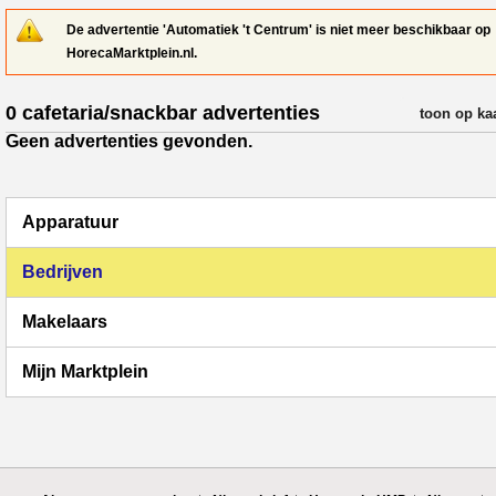
De advertentie 'Automatiek 't Centrum' is niet meer beschikbaar op
HorecaMarktplein.nl.
0 cafetaria/snackbar advertenties
verfijn resul
toon op ka
Geen advertenties gevonden.
Apparatuur
Bedrijven
Makelaars
Mijn Marktplein