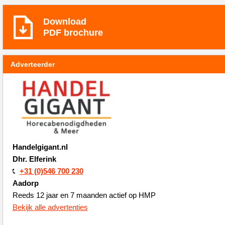
Download
PDF brochure
Adverteerder
Handelgigant.nl
Dhr. Elferink
+31 (0)546 700 230
Aadorp
Reeds 12 jaar en 7 maanden actief op HMP
Bekijk alle advertenties