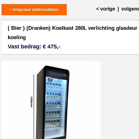
< vorige
|
volgen
< terug naar zoekresultaten
( Bier ) (Dranken) Koelkast 280L verlichting glasdeur
koeling
Vast bedrag: € 475,-