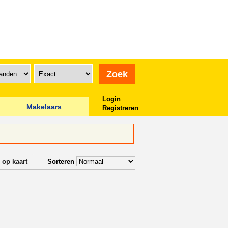
Login
Makelaars
Registreren
 op kaart
Sorteren