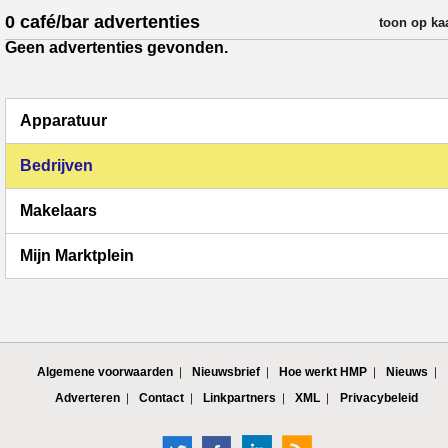
0 café/bar advertenties
verfijn resul
toon op ka
Geen advertenties gevonden.
Apparatuur
Bedrijven
Makelaars
Mijn Marktplein
Algemene voorwaarden
Nieuwsbrief
Hoe werkt HMP
Nieuws
Adverteren
Contact
Linkpartners
XML
Privacybeleid