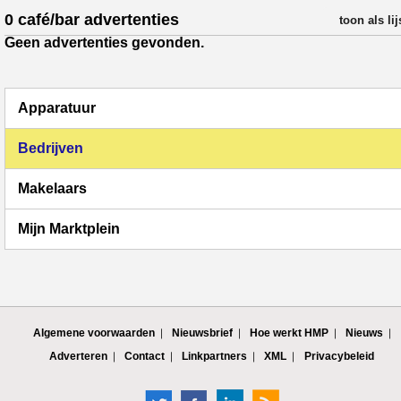
0 café/bar advertenties
verfijn resul
toon als lij
Geen advertenties gevonden.
Apparatuur
Bedrijven
Makelaars
Mijn Marktplein
Algemene voorwaarden
Nieuwsbrief
Hoe werkt HMP
Nieuws
Adverteren
Contact
Linkpartners
XML
Privacybeleid