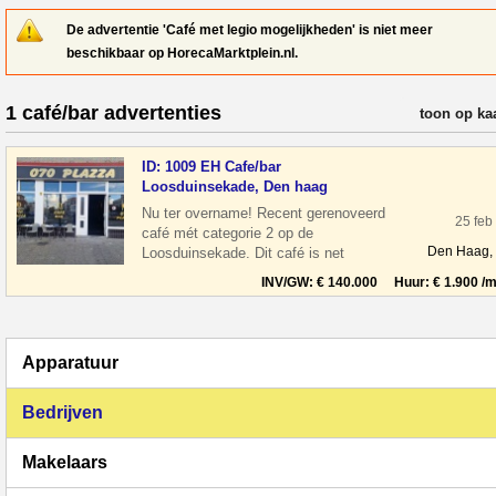
De advertentie 'Café met legio mogelijkheden' is niet meer
beschikbaar op HorecaMarktplein.nl.
1 café/bar advertenties
verfijn resul
toon op ka
ID: 1009 EH Cafe/bar
Loosduinsekade, Den haag
Nu ter overname! Recent gerenoveerd
25 feb
café mét categorie 2 op de
Den Haag,
Loosduinsekade. Dit café is net
gerenoveerd Het is compleet ingericht als
INV/GW: € 140.000 Huur: € 1.900 /m
bar, maar met
Apparatuur
Bedrijven
Makelaars