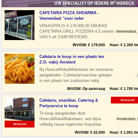
CAFETARIA PIZZA SHOARMA -
Veenendaal "voor ieder
VRAAGPRIJS € 179.000,00 DRUKKE
CAFETARIA GRILL PIZZERIA 4,5 sterren
Veenendaal,
VAN 5 uit 3.649 REVIEWS
THUISBEZORGD.NL Alle beoordelingen
INV/GW: € 179.000 Huur: € 2.300 /m
zijn van T
Cafetaria te koop in een plaats ten
Z.O. nabij Amsterd
Bij HorecaWinkelMakelaars ter overname
aangeboden: Cafetaria/snackbar gelegen
,
in een plaats ten zuidoosten nabij
Amsterdam. De zaak is keurig ingerich
INV/GW: Op aanvraag Huur: € 1.780 /m
Cafetaria, snackbar, Catering &
Verkocht!
Partyservice te koop
Te koop aangeboden door
HorecaWinkelMakelaars: een bijna
Amsterdam,
volledig nieuw ingerichte Snackbar,
Verkocht
Cafetaria en zeer bekend staand
INV/GW: € 42.000 Huur: € 1.061 /m
Cateringbedrijf in Amster