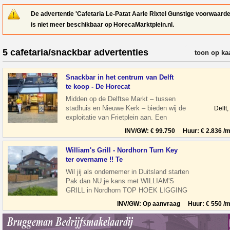
De advertentie 'Cafetaria Le-Patat Aarle Rixtel Gunstige voorwaarde
is niet meer beschikbaar op HorecaMarktplein.nl.
5 cafetaria/snackbar advertenties
verfijn resul
toon op ka
Snackbar in het centrum van Delft
te koop - De Horecat
Midden op de Delftse Markt – tussen
stadhuis en Nieuwe Kerk – bieden wij de
Delft
exploitatie van Frietplein aan. Een
compacte, efficiënte horecaonderneming
INV/GW: € 99.750 Huur: € 2.836 /m
William's Grill - Nordhorn Turn Key
ter overname !! Te
Wil jij als ondernemer in Duitsland starten
Pak dan NU je kans met WILLIAM'S
GRILL in Nordhorn TOP HOEK LIGGING
overname TEGEN ELK AANNEMELIJK
INV/GW: Op aanvraag Huur: € 550 /m