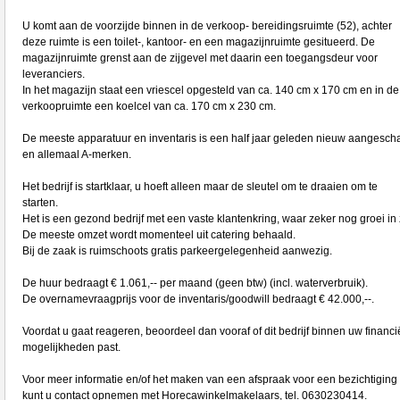
U komt aan de voorzijde binnen in de verkoop- bereidingsruimte (52), achter
deze ruimte is een toilet-, kantoor- en een magazijnruimte gesitueerd. De
magazijnruimte grenst aan de zijgevel met daarin een toegangsdeur voor
leveranciers.
In het magazijn staat een vriescel opgesteld van ca. 140 cm x 170 cm en in de
verkoopruimte een koelcel van ca. 170 cm x 230 cm.
De meeste apparatuur en inventaris is een half jaar geleden nieuw aangescha
en allemaal A-merken.
Het bedrijf is startklaar, u hoeft alleen maar de sleutel om te draaien om te
starten.
Het is een gezond bedrijf met een vaste klantenkring, waar zeker nog groei in z
De meeste omzet wordt momenteel uit catering behaald.
Bij de zaak is ruimschoots gratis parkeergelegenheid aanwezig.
De huur bedraagt € 1.061,-- per maand (geen btw) (incl. waterverbruik).
De overnamevraagprijs voor de inventaris/goodwill bedraagt € 42.000,--.
Voordat u gaat reageren, beoordeel dan vooraf of dit bedrijf binnen uw financi
mogelijkheden past.
Voor meer informatie en/of het maken van een afspraak voor een bezichtiging
kunt u contact opnemen met Horecawinkelmakelaars, tel. 0630230414.