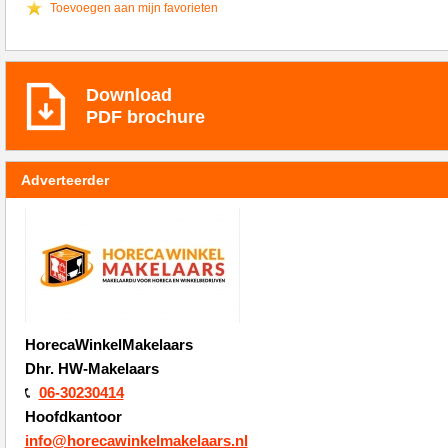
Toevoegen aan mijn favorieten
Download
PDF brochure
Adverteerder
HorecaWinkelMakelaars
Dhr. HW-Makelaars
06-30230414
Hoofdkantoor
info@horecawinkelmakelaars.nl